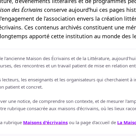
riture, d’événements littéraires et de programmes p
ison des Écrivains
conserve aujourd’hui ces pages his
engagement de l’association envers la création littér
crivains. Ces contenus archivés constituent une mé
 longtemps apporté cette institution au monde des le
e l'ancienne Maison des Écrivains et de la Littérature, aujourd'h
ourses, des rencontres et un travail patient de mise en relation ent
es lecteurs, les enseignants et les organisateurs qui cherchaient à
on patient et concret.
ver une notice, de comprendre son contexte, et de mesurer l'amp
 notre rubrique consacrée aux maisons d'écrivains, où les lieux rac
la rubrique
Maisons d'écrivains
ou la page d'accueil de
La Maiso