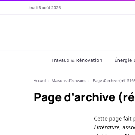
Aller
jeudi 6 août 2026
au
contenu
Travaux & Rénovation
Énergie 
Accueil
›
Maisons d'écrivains
›
Page d’archive (réf. 516
Page d’archive (ré
Cette page fait 
Littérature
, asso