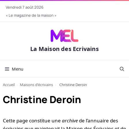
Aller
vendredi 7 août 2026
au
« Le magazine de la maison »
contenu
La Maison des Ecrivains
Menu
Accueil
›
Maisons d'écrivains
›
Christine Deroin
Christine Deroin
Cette page constitue une
archive
de l’annuaire des
écrivains que maintenait la Maison des Écrivains et de