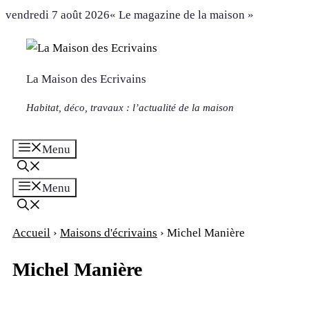
Aller
vendredi 7 août 2026
« Le magazine de la maison »
au
contenu
La Maison des Ecrivains
Habitat, déco, travaux : l’actualité de la maison
Menu
Menu
Accueil
›
Maisons d'écrivains
›
Michel Manière
Michel Manière