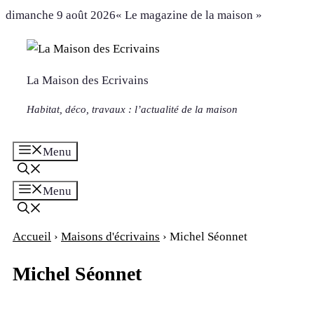
Aller
dimanche 9 août 2026
« Le magazine de la maison »
au
contenu
La Maison des Ecrivains
Habitat, déco, travaux : l’actualité de la maison
Menu
Menu
Accueil
›
Maisons d'écrivains
›
Michel Séonnet
Michel Séonnet