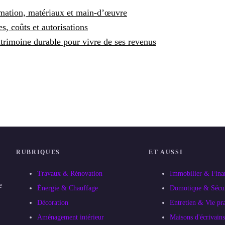
imation, matériaux et main-d’œuvre
s, coûts et autorisations
trimoine durable pour vivre de ses revenus
RUBRIQUES
ET AUSSI
Travaux & Rénovation
Immobilier & Fina
e
Énergie & Chauffage
Domotique & Sécur
Décoration
Entretien & Vie pr
Aménagement intérieur
Maisons d'écrivains