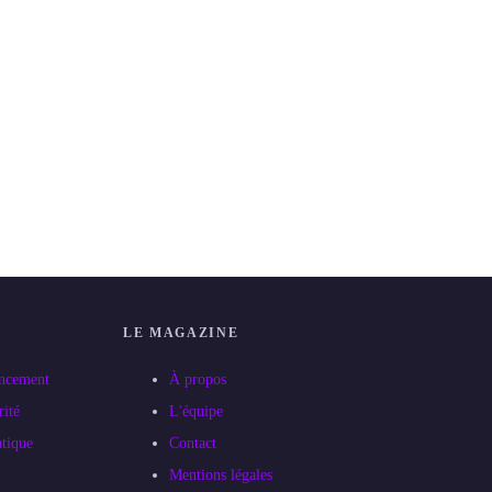
LE MAGAZINE
ncement
À propos
ité
L'équipe
atique
Contact
Mentions légales