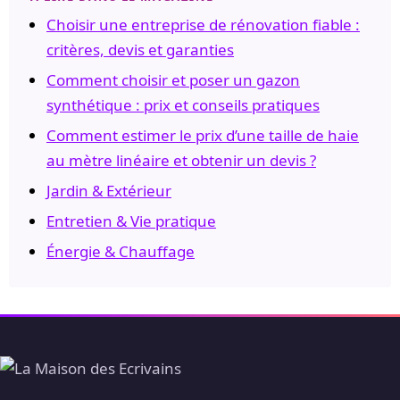
Choisir une entreprise de rénovation fiable :
critères, devis et garanties
Comment choisir et poser un gazon
synthétique : prix et conseils pratiques
Comment estimer le prix d’une taille de haie
au mètre linéaire et obtenir un devis ?
Jardin & Extérieur
Entretien & Vie pratique
Énergie & Chauffage