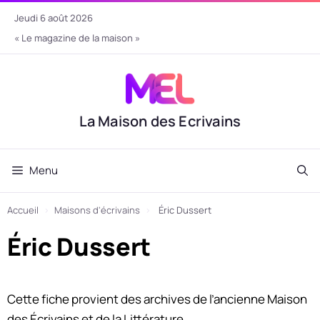
Aller
jeudi 6 août 2026
au
« Le magazine de la maison »
contenu
La Maison des Ecrivains
Menu
Accueil
›
Maisons d'écrivains
›
Éric Dussert
Éric Dussert
Cette fiche provient des archives de l’ancienne Maison
des Écrivains et de la Littérature.