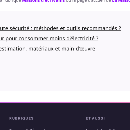
la rubrique
Maisons d'écrivains
ou la page d'accueil de
La Maiso
te sécurité : méthodes et outils recommandés ?
ur pour consommer moins d’électricité ?
estimation, matériaux et main-d’œuvre
RUBRIQUES
ET AUSSI