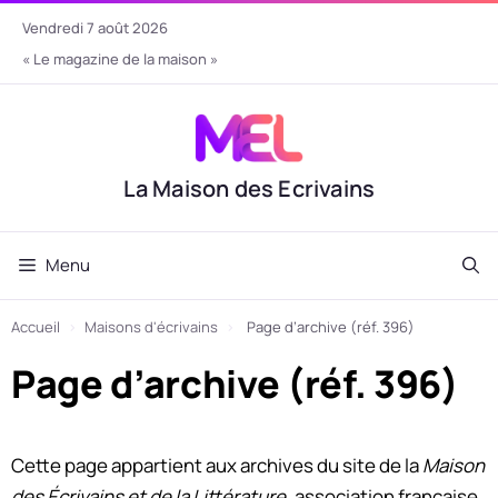
Aller
vendredi 7 août 2026
au
« Le magazine de la maison »
contenu
La Maison des Ecrivains
Menu
Accueil
›
Maisons d'écrivains
›
Page d’archive (réf. 396)
Page d’archive (réf. 396)
Cette page appartient aux archives du site de la
Maison
des Écrivains et de la Littérature
, association française