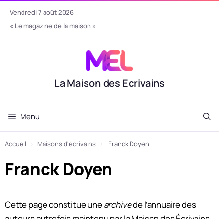
Aller
vendredi 7 août 2026
au
« Le magazine de la maison »
contenu
La Maison des Ecrivains
Menu
Accueil
›
Maisons d'écrivains
›
Franck Doyen
Franck Doyen
Cette page constitue une
archive
de l’annuaire des
auteurs autrefois maintenu par la Maison des Écrivains