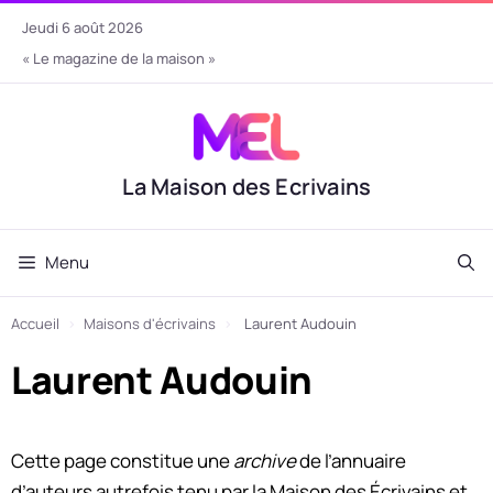
Aller
jeudi 6 août 2026
au
« Le magazine de la maison »
contenu
La Maison des Ecrivains
Menu
Accueil
›
Maisons d'écrivains
›
Laurent Audouin
Laurent Audouin
Cette page constitue une
archive
de l’annuaire
d’auteurs autrefois tenu par la Maison des Écrivains et