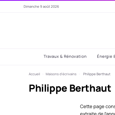
Aller
dimanche 9 août 2026
au
contenu
Travaux & Rénovation
Énergie 
Accueil
›
Maisons d'écrivains
›
Philippe Berthaut
Philippe Berthaut
Cette page con
extraite de l’an