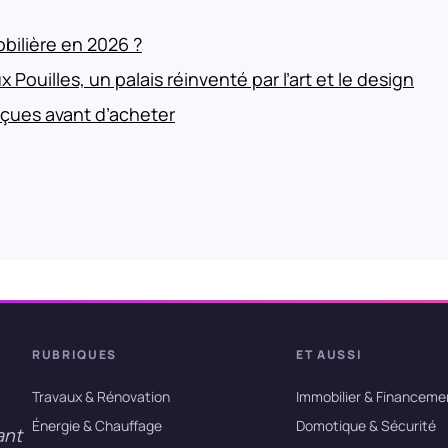
bilière en 2026 ?
x Pouilles, un palais réinventé par l’art et le design
eçues avant d’acheter
RUBRIQUES
ET AUSSI
Travaux & Rénovation
Immobilier & Financeme
Énergie & Chauffage
Domotique & Sécurité
ant