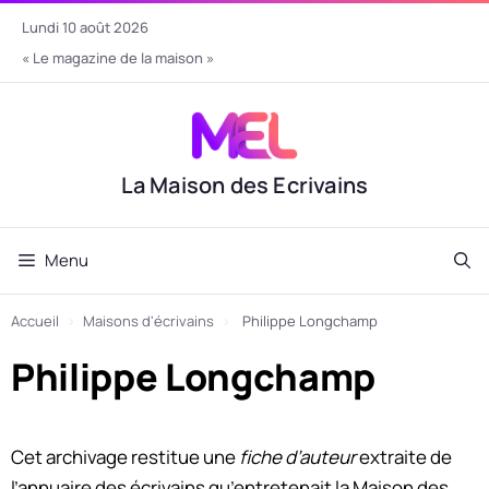
Aller
lundi 10 août 2026
au
« Le magazine de la maison »
contenu
La Maison des Ecrivains
Menu
Accueil
›
Maisons d'écrivains
›
Philippe Longchamp
Philippe Longchamp
Cet archivage restitue une
fiche d’auteur
extraite de
l’annuaire des écrivains qu’entretenait la Maison des