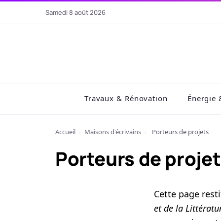
Aller
samedi 8 août 2026
au
contenu
Travaux & Rénovation
Énergie 
Accueil
›
Maisons d'écrivains
›
Porteurs de projets
Porteurs de proje
Cette page resti
et de la Littératu