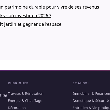
un patrimoine durable pour vivre de ses revenus
s : où investir en 2026 ?
 jardin et gagner de l’espace
RUBRIQUES
ET AUSSI
Travaux & Rénovation
Immobilier & Finance
t de
Énergie & Chauffage
Domotique & Sécurité
Décoration
Entretien & Vie pratiq