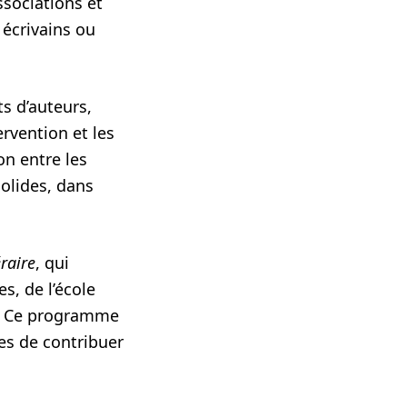
ssociations et
 écrivains ou
s d’auteurs,
ervention et les
ion entre les
solides, dans
éraire
, qui
s, de l’école
ui. Ce programme
es de contribuer