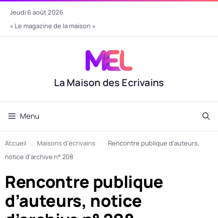
Aller
jeudi 6 août 2026
au
« Le magazine de la maison »
contenu
La Maison des Ecrivains
Menu
Accueil
›
Maisons d'écrivains
›
Rencontre publique d’auteurs,
notice d’archive n° 208
Rencontre publique
d’auteurs, notice