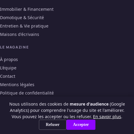
Immobilier & Financement
Domotique & Sécurité
Entretien & Vie pratique
Maisons d'écrivains
LE MAGAZINE
À propos
L'équipe
Contact
Mentions légales
Politique de confidentialité
Nous utilisons des cookies de
mesure d'audience
(Google
Analytics) pour comprendre l'usage du site et l'améliorer.
© 2026 La Maison des Ecrivains · m-e-l.fr
Vous pouvez les accepter ou les refuser.
En savoir plus
.
Refuser
Accepter