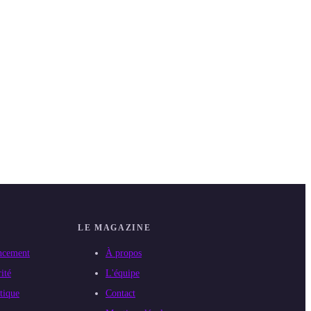
LE MAGAZINE
ncement
À propos
ité
L'équipe
tique
Contact