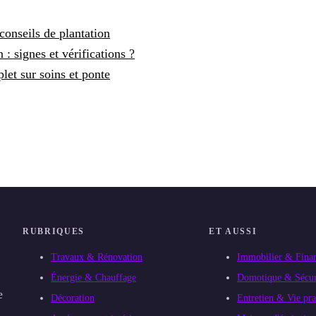
conseils de plantation
 signes et vérifications ?
et sur soins et ponte
RUBRIQUES
ET AUSSI
Travaux & Rénovation
Immobilier & Fina
Énergie & Chauffage
Domotique & Sécur
e
Décoration
Entretien & Vie pra