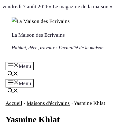
Aller
vendredi 7 août 2026
« Le magazine de la maison »
au
contenu
La Maison des Ecrivains
Habitat, déco, travaux : l’actualité de la maison
Menu
Menu
Accueil
›
Maisons d'écrivains
›
Yasmine Khlat
Yasmine Khlat