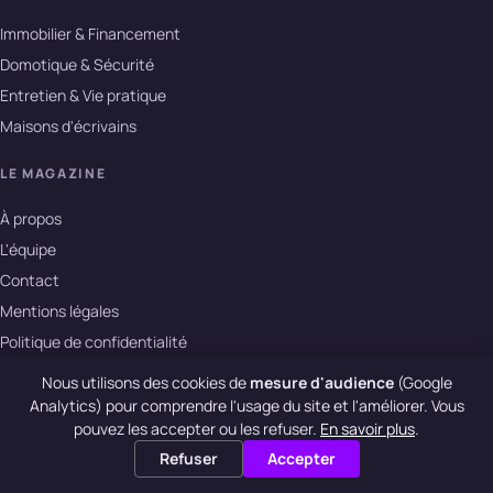
Immobilier & Financement
Domotique & Sécurité
Entretien & Vie pratique
Maisons d'écrivains
LE MAGAZINE
À propos
L'équipe
Contact
Mentions légales
Politique de confidentialité
Nous utilisons des cookies de
mesure d'audience
(Google
Analytics) pour comprendre l'usage du site et l'améliorer. Vous
© 2026 La Maison des Ecrivains · m-e-l.fr
pouvez les accepter ou les refuser.
En savoir plus
.
Refuser
Accepter