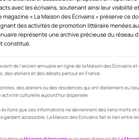
tacts avec les écrivains, soutenant ainsi leur visibilité e
 magazine « La Maison des Écrivains » préserve ce 
gnant des activités de promotion littéraire menées au
nuaire représente une archive précieuse du réseau d
it constitué.
vient de l'ancien annuaire en ligne de la Maison des Écrivains et 
res, des ateliers et des débats partout en France.
res, des ateliers ou des résidences qui ont réellement eu lieu et
ctivité culturelle aujourd'hui dispersée.
évitons que ces informations ne deviennent des liens morts et n
a gardant accessible, La Maison des Ecrivains fait le lien entre les l
la rubrique
Maisons d'écrivains
ou la page d'accueil de
La Maison