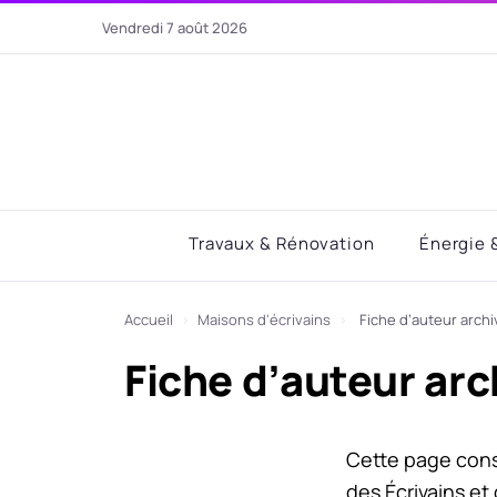
Aller
vendredi 7 août 2026
au
contenu
Travaux & Rénovation
Énergie 
Accueil
›
Maisons d'écrivains
›
Fiche d’auteur archi
Fiche d’auteur arc
Cette page con
des Écrivains et 