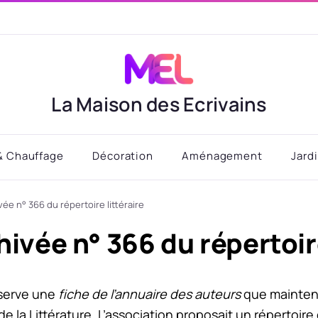
La Maison des Ecrivains
& Chauffage
Décoration
Aménagement
Jard
vée n° 366 du répertoire littéraire
hivée n° 366 du répertoire
serve une
fiche de l’annuaire des auteurs
que maintena
de la Littérature. L’association proposait un répertoire