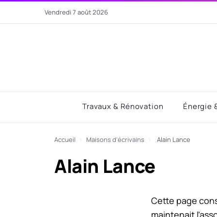
Aller
vendredi 7 août 2026
au
contenu
Travaux & Rénovation
Énergie 
Accueil
›
Maisons d'écrivains
›
Alain Lance
Alain Lance
Cette page conse
maintenait l’asso