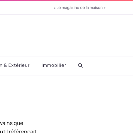
« Le magazine de la maison »
in & Extérieur
Immobilier
ivains que
util référençait