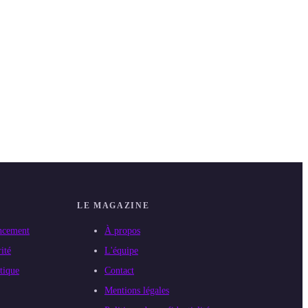
LE MAGAZINE
ncement
À propos
ité
L'équipe
tique
Contact
Mentions légales