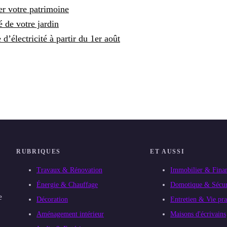
ier votre patrimoine
é de votre jardin
d’électricité à partir du 1er août
RUBRIQUES
ET AUSSI
Travaux & Rénovation
Immobilier & Fina
Énergie & Chauffage
Domotique & Sécur
e
Décoration
Entretien & Vie pra
Aménagement intérieur
Maisons d'écrivains