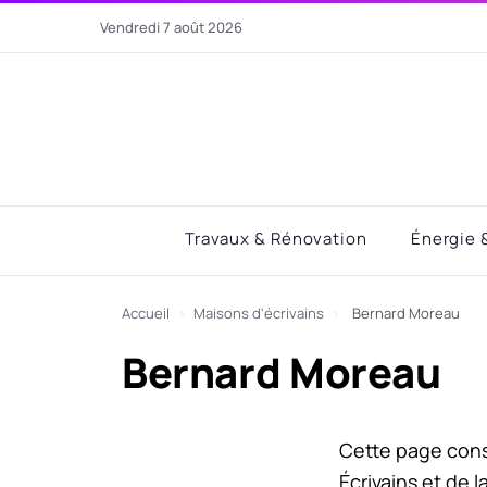
Aller
vendredi 7 août 2026
au
contenu
Travaux & Rénovation
Énergie 
Accueil
›
Maisons d'écrivains
›
Bernard Moreau
Bernard Moreau
Cette page con
Écrivains et de l