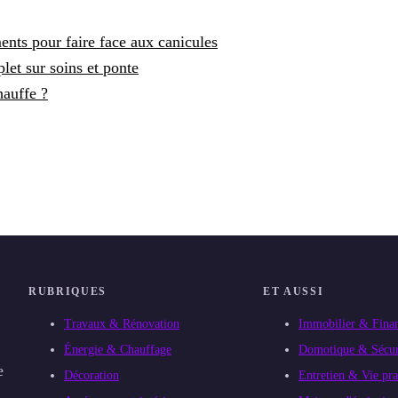
nts pour faire face aux canicules
et sur soins et ponte
hauffe ?
RUBRIQUES
ET AUSSI
Travaux & Rénovation
Immobilier & Fina
Énergie & Chauffage
Domotique & Sécur
e
Décoration
Entretien & Vie pra