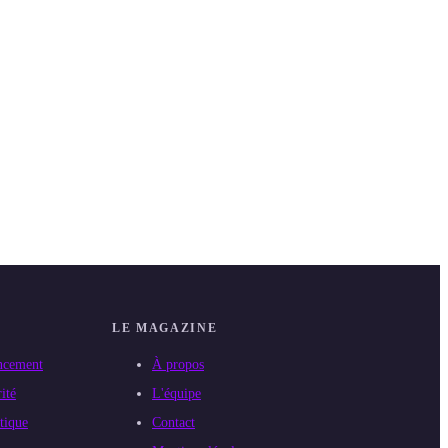
LE MAGAZINE
ncement
À propos
ité
L'équipe
tique
Contact