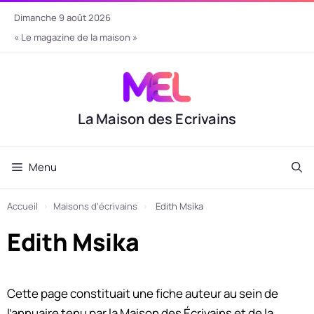
Aller
dimanche 9 août 2026
au
« Le magazine de la maison »
contenu
La Maison des Ecrivains
Menu
Accueil
›
Maisons d'écrivains
›
Edith Msika
Edith Msika
Cette page constituait une fiche auteur au sein de
l’annuaire tenu par la Maison des Écrivains et de la