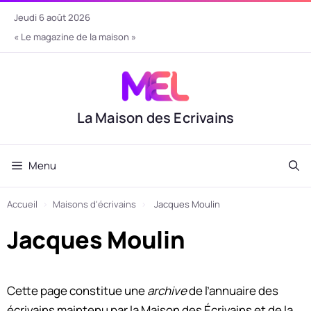
Aller
jeudi 6 août 2026
au
« Le magazine de la maison »
contenu
La Maison des Ecrivains
Menu
Accueil
›
Maisons d'écrivains
›
Jacques Moulin
Jacques Moulin
Cette page constitue une
archive
de l’annuaire des
écrivains maintenu par la Maison des Écrivains et de la