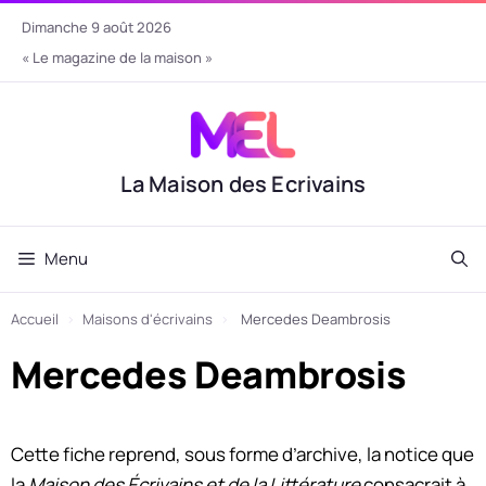
Aller
dimanche 9 août 2026
au
« Le magazine de la maison »
contenu
La Maison des Ecrivains
Menu
Accueil
›
Maisons d'écrivains
›
Mercedes Deambrosis
Mercedes Deambrosis
Cette fiche reprend, sous forme d’archive, la notice que
la
Maison des Écrivains et de la Littérature
consacrait à