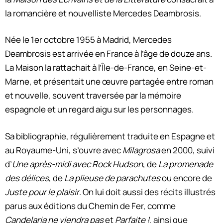
la romancière et nouvelliste Mercedes Deambrosis.
Née le 1er octobre 1955 à Madrid, Mercedes
Deambrosis est arrivée en France à l’âge de douze ans.
La Maison la rattachait à l’Île-de-France, en Seine-et-
Marne, et présentait une œuvre partagée entre roman
et nouvelle, souvent traversée par la mémoire
espagnole et un regard aigu sur les personnages.
Sa bibliographie, régulièrement traduite en Espagne et
au Royaume-Uni, s’ouvre avec
Milagrosa
en 2000, suivi
d’
Une après-midi avec Rock Hudson
, de
La promenade
des délices
, de
La plieuse de parachutes
ou encore de
Juste pour le plaisir
. On lui doit aussi des récits illustrés
parus aux éditions du Chemin de Fer, comme
Candelaria ne viendra pas
et
Parfaite !
, ainsi que