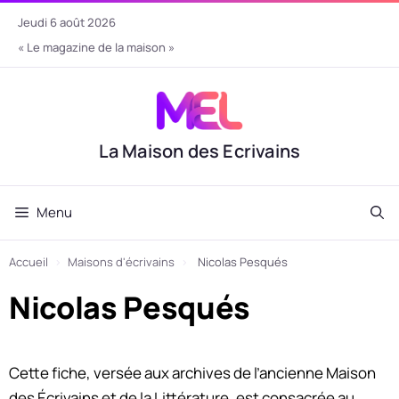
Aller
jeudi 6 août 2026
au
« Le magazine de la maison »
contenu
La Maison des Ecrivains
Menu
Accueil
›
Maisons d'écrivains
›
Nicolas Pesqués
Nicolas Pesqués
Cette fiche, versée aux archives de l’ancienne Maison
des Écrivains et de la Littérature, est consacrée au