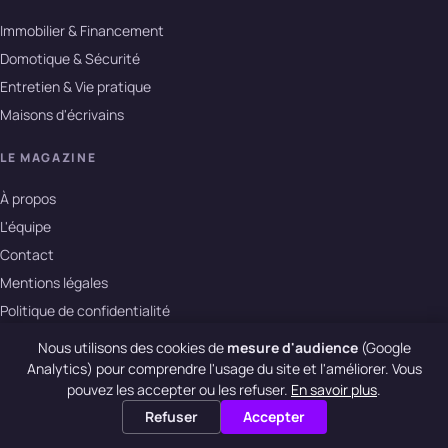
Immobilier & Financement
Domotique & Sécurité
Entretien & Vie pratique
Maisons d'écrivains
LE MAGAZINE
À propos
L'équipe
Contact
Mentions légales
Politique de confidentialité
Nous utilisons des cookies de
mesure d'audience
(Google
Analytics) pour comprendre l'usage du site et l'améliorer. Vous
© 2026 La Maison des Ecrivains · m-e-l.fr
pouvez les accepter ou les refuser.
En savoir plus
.
Refuser
Accepter