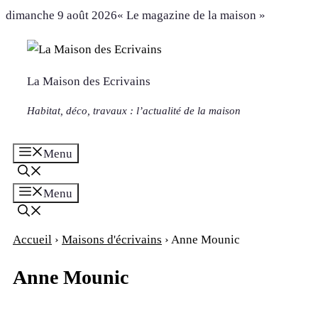
Aller
dimanche 9 août 2026
« Le magazine de la maison »
au
contenu
La Maison des Ecrivains
Habitat, déco, travaux : l’actualité de la maison
Menu
Menu
Accueil
›
Maisons d'écrivains
›
Anne Mounic
Anne Mounic