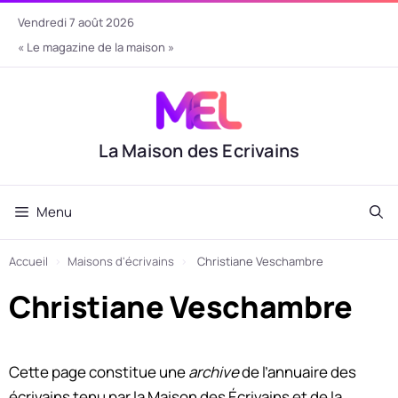
Aller
vendredi 7 août 2026
au
« Le magazine de la maison »
contenu
La Maison des Ecrivains
Menu
Accueil
›
Maisons d'écrivains
›
Christiane Veschambre
Christiane Veschambre
Cette page constitue une
archive
de l’annuaire des
écrivains tenu par la Maison des Écrivains et de la