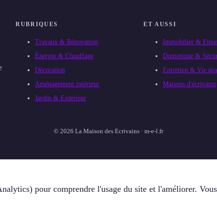
RUBRIQUES
ET AUSSI
Travaux & Rénovation
Immobilier & Fina
Énergie & Chauffage
Domotique & Sécur
e
Décoration
Entretien & Vie pra
Aménagement intérieur
Maisons d'écrivains
Jardin & Extérieur
© 2026 La Maison des Ecrivains · m-e-l.fr
alytics) pour comprendre l'usage du site et l'améliorer. Vous