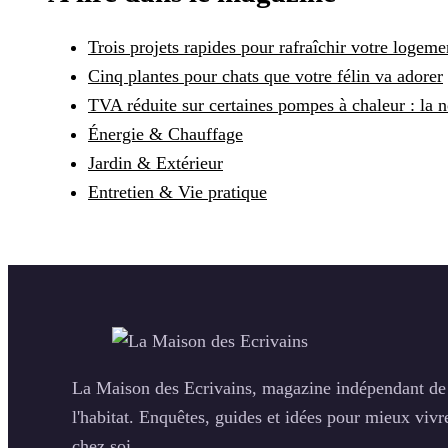
Trois projets rapides pour rafraîchir votre logemen
Cinq plantes pour chats que votre félin va adorer
TVA réduite sur certaines pompes à chaleur : la
Énergie & Chauffage
Jardin & Extérieur
Entretien & Vie pratique
La Maison des Ecrivains, magazine indépendant de
l'habitat. Enquêtes, guides et idées pour mieux vivr
chez soi.