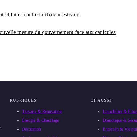
t et lutter contre la chaleur estivale
 nouvelle mesure du gouvernement face aux canicules
RUBRIQUES
ET AUSSI
Travaux & Rénovation
Immobilier & Fina
Énergie & Chauffage
Domotique & Sécur
e
Décoration
Entretien & Vie pra