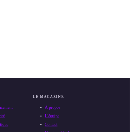
LE MAGAZINE
ncement
À propos
ité
L'équipe
tique
Contact